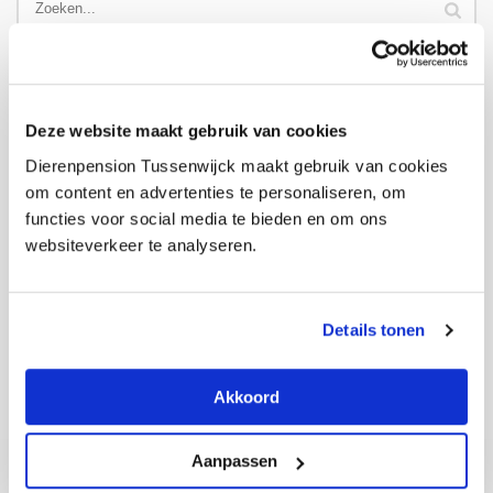
Recente berichten
10% korting op superfurdogs chillcoat en regenjas tot 30-11-
2023……gebruik de kortingscode Super
Deze website maakt gebruik van cookies
De telefoon staat roodgloeiend
Dierenpension Tussenwijck maakt gebruik van cookies
Zo druk hebben we het nog nooit gehad
om content en advertenties te personaliseren, om
6 trainingstips voor jouw puppy
functies voor social media te bieden en om ons
Dagopvang; het dagje uit voor jouw trouwe viervoeter!
websiteverkeer te analyseren.
Categorieën
Honden
Details tonen
Katten
Nieuws
Akkoord
Aanpassen