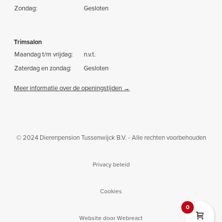
Zondag:
Gesloten
Trimsalon
Maandag t/m vrijdag:
n.v.t.
Zaterdag en zondag:
Gesloten
Meer informatie over de openingstijden →
© 2024 Dierenpension Tussenwijck B.V. - Alle rechten voorbehouden
Privacy beleid
Cookies
0
Website door Webreact