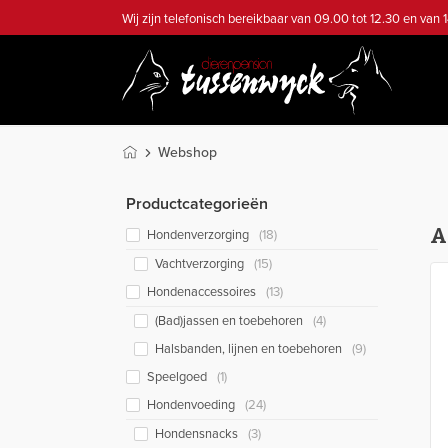
Wij zijn telefonisch bereikbaar van 09.00 tot 12.30 en van 1
Webshop
Productcategorieën
A
Hondenverzorging
(18)
Vachtverzorging
(15)
Hondenaccessoires
(13)
(Bad)jassen en toebehoren
(4)
Halsbanden, lijnen en toebehoren
(9)
Speelgoed
(1)
Hondenvoeding
(24)
Hondensnacks
(3)