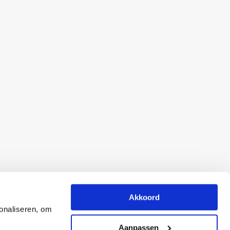
Akkoord
onaliseren, om
Aanpassen