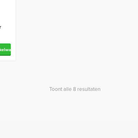
r
nkelwagen
Gesorteerd
Toont alle 8 resultaten
op
nieuwste