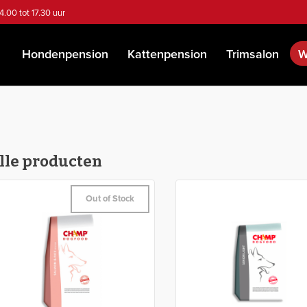
4.00 tot 17.30 uur
Hondenpension
Kattenpension
Trimsalon
W
lle producten
Out of Stock