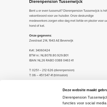
Dierenpension Tussenwijck
Bent u er even tussenuit? Dierenpension Tussenwijck is hé
vakantieoord voor uw huisdier. Onze deskundige
medewerkers zorgen elke dag met liefde en plezier voor 
hond of kat.
Onze gegevens
:
Zeestraat 214, 1943 AE Beverwijk
KvK: 34060424
BTW nr.: NL8078.80.929.B01
IBAN: NL26 RABO 0388 0463 41
T: 0251 – 212 626 (dierenpension)
T: 06 – 451 547 41 (trimsalon)
Deze website maakt gebru
Dierenpension Tussenwijck
functies voor social medi