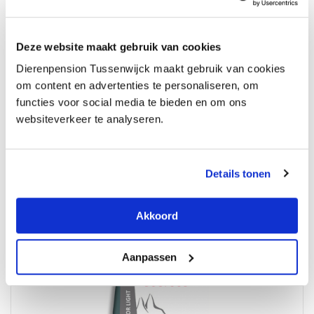
Deze website maakt gebruik van cookies
Super Premium Mini Chicken & Rice
Dierenpension Tussenwijck maakt gebruik van cookies
om content en advertenties te personaliseren, om
40,
-
functies voor social media te bieden en om ons
Lees verder
websiteverkeer te analyseren.
Details tonen
Akkoord
Aanpassen