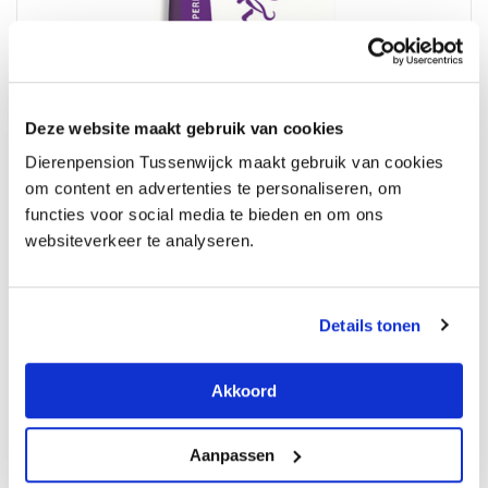
Deze website maakt gebruik van cookies
Dierenpension Tussenwijck maakt gebruik van cookies
om content en advertenties te personaliseren, om
functies voor social media te bieden en om ons
Champ Premium Performance
websiteverkeer te analyseren.
61,
50
Opties selecteren
Details tonen
Akkoord
Out of Stock
Aanpassen