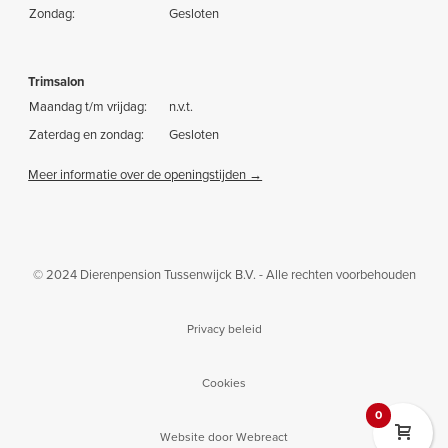
Zondag:
Gesloten
Trimsalon
Maandag t/m vrijdag:
n.v.t.
Zaterdag en zondag:
Gesloten
Meer informatie over de openingstijden →
© 2024 Dierenpension Tussenwijck B.V. - Alle rechten voorbehouden
Privacy beleid
Cookies
0
Website door Webreact