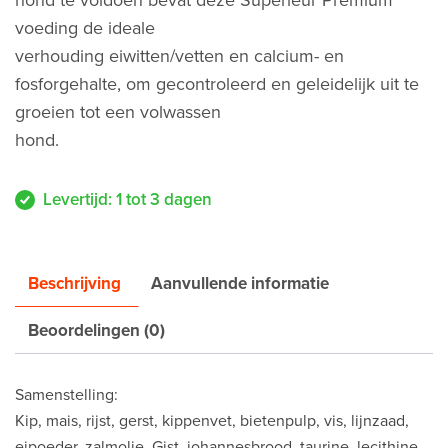
hond te voldoen bevat deze Superieur Premium
voeding de ideale
verhouding eiwitten/vetten en calcium- en
fosforgehalte, om gecontroleerd en geleidelijk uit te
groeien tot een volwassen
hond.
Levertijd: 1 tot 3 dagen
Beschrijving
Aanvullende informatie
Beoordelingen (0)
Samenstelling:
Kip, mais, rijst, gerst, kippenvet, bietenpulp, vis, lijnzaad,
eipoeder, zalmolie, Gist, johannesbrood, taurine, lecithine,