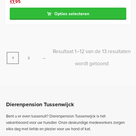
17,
95
Opties selecteren
Resultaat 1–12 van de 13 resultaten
→
1
2
Gesorteerd
wordt getoond
op
nieuwste
Dierenpension Tussenwijck
Bent u er even tussenuit? Dierenpension Tussenwijck is hét
vakantieoord voor uw huisdier. Onze deskundige medewerkers zorgen
elke dag met liefde en plezier voor uw hond of kat.