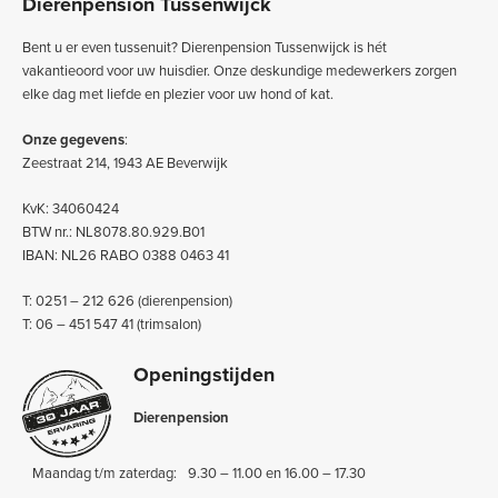
Dierenpension Tussenwijck
Bent u er even tussenuit? Dierenpension Tussenwijck is hét
vakantieoord voor uw huisdier. Onze deskundige medewerkers zorgen
elke dag met liefde en plezier voor uw hond of kat.
Onze gegevens
:
Zeestraat 214, 1943 AE Beverwijk
KvK: 34060424
BTW nr.: NL8078.80.929.B01
IBAN: NL26 RABO 0388 0463 41
T: 0251 – 212 626 (dierenpension)
T: 06 – 451 547 41 (trimsalon)
Openingstijden
Dierenpension
Maandag t/m zaterdag:
9.30 – 11.00 en 16.00 – 17.30