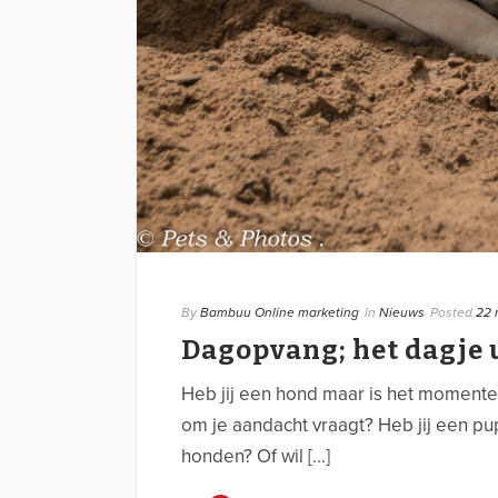
By
Bambuu Online marketing
In
Nieuws
Posted
22 
Dagopvang; het dagje u
Heb jij een hond maar is het momentee
om je aandacht vraagt? Heb jij een pup
honden? Of wil [...]