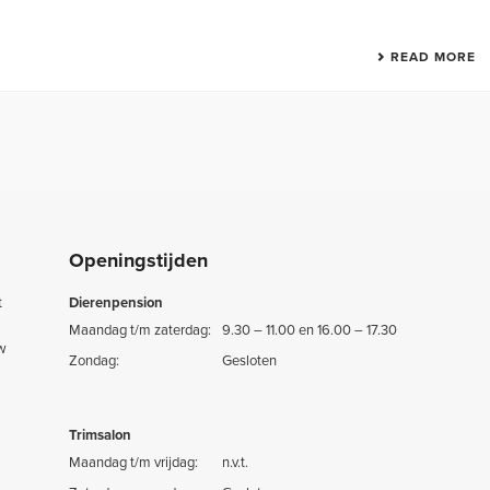
READ MORE
Openingstijden
t
Dierenpension
Maandag t/m zaterdag:
9.30 – 11.00 en 16.00 – 17.30
uw
Zondag:
Gesloten
Trimsalon
Maandag t/m vrijdag:
n.v.t.