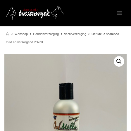
Webshop
Hondenverzorging
Vachtverzorging
Oat Mella shampoo
mild en verzorgend 237ml