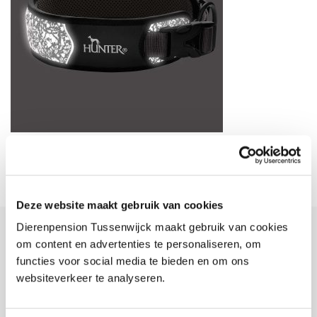
Deze website maakt gebruik van cookies
Dierenpension Tussenwijck maakt gebruik van cookies
om content en advertenties te personaliseren, om
Dierenpension Tussenwijck
functies voor social media te bieden en om ons
websiteverkeer te analyseren.
Bent u er even tussenuit? Dierenpension Tussenwijck is hét
vakantieoord voor uw huisdier. Onze deskundige medewerkers zorgen
elke dag met liefde en plezier voor uw hond of kat.