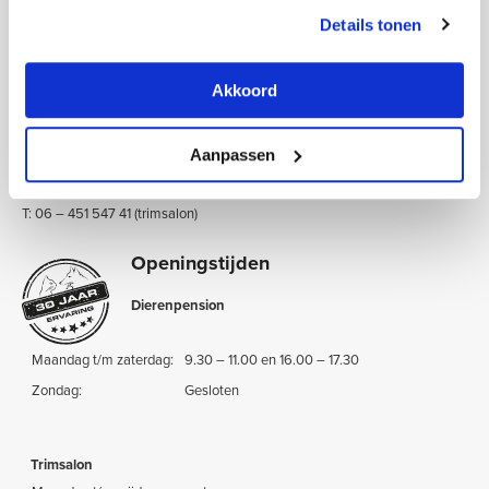
Details tonen
Onze gegevens
:
Zeestraat 214, 1943 AE Beverwijk
Akkoord
KvK: 34060424
BTW nr.: NL8078.80.929.B01
IBAN: NL26 RABO 0388 0463 41
Aanpassen
T: 0251 – 212 626 (dierenpension)
T: 06 – 451 547 41 (trimsalon)
Openingstijden
Dierenpension
Maandag t/m zaterdag:
9.30 – 11.00 en 16.00 – 17.30
Zondag:
Gesloten
Trimsalon