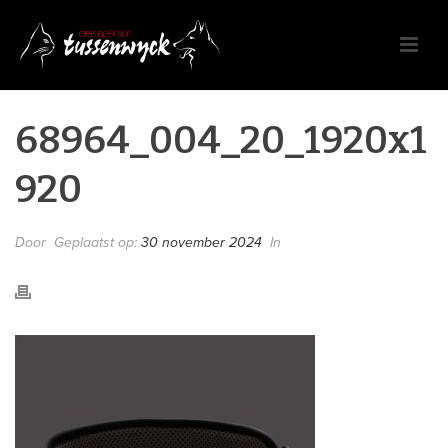
68964_004_20_1920x1
920
Door
Geplaatst op:
30 november 2024
In