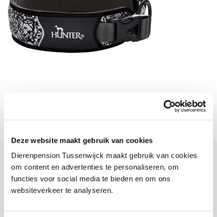
Deze website maakt gebruik van cookies
Dierenpension Tussenwijck maakt gebruik van cookies
om content en advertenties te personaliseren, om
Dierenpension Tussenwijck
functies voor social media te bieden en om ons
websiteverkeer te analyseren.
Bent u er even tussenuit? Dierenpension Tussenwijck is hét
vakantieoord voor uw huisdier. Onze deskundige medewerkers zorgen
elke dag met liefde en plezier voor uw hond of kat.