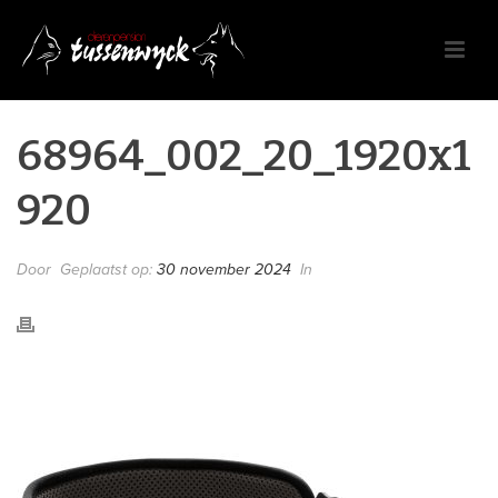
68964_002_20_1920x1
920
Door
Geplaatst op:
30 november 2024
In