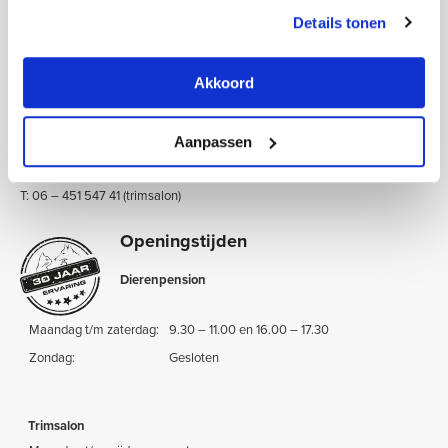
Details tonen
Onze gegevens
:
Zeestraat 214, 1943 AE Beverwijk
Akkoord
KvK: 34060424
BTW nr.: NL8078.80.929.B01
IBAN: NL26 RABO 0388 0463 41
Aanpassen
T: 0251 – 212 626 (dierenpension)
T: 06 – 451 547 41 (trimsalon)
Openingstijden
Dierenpension
Maandag t/m zaterdag:
9.30 – 11.00 en 16.00 – 17.30
Zondag:
Gesloten
Trimsalon