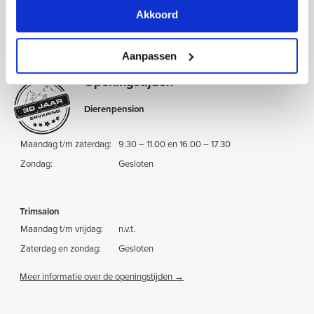
IBAN: NL26 RABO 0388 0463 41
Akkoord
T: 0251 – 212 626 (dierenpension)
T: 06 – 451 547 41 (trimsalon)
Aanpassen
Openingstijden
Dierenpension
Maandag t/m zaterdag:
9.30 – 11.00 en 16.00 – 17.30
Zondag:
Gesloten
Trimsalon
Maandag t/m vrijdag:
n.v.t.
Zaterdag en zondag:
Gesloten
Meer informatie over de openingstijden →