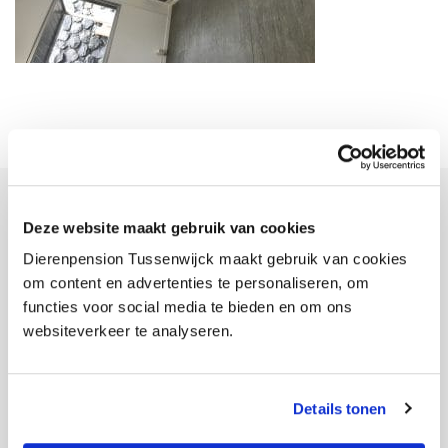
Deze website maakt gebruik van cookies
Dierenpension Tussenwijck
Dierenpension Tussenwijck maakt gebruik van cookies
Bent u er even tussenuit? Dierenpension Tussenwijck is hét
om content en advertenties te personaliseren, om
vakantieoord voor uw huisdier. Onze deskundige medewerkers zorgen
functies voor social media te bieden en om ons
elke dag met liefde en plezier voor uw hond of kat.
websiteverkeer te analyseren.
Onze gegevens
:
Zeestraat 214, 1943 AE Beverwijk
Details tonen
KvK: 34060424
BTW nr.: NL8078.80.929.B01