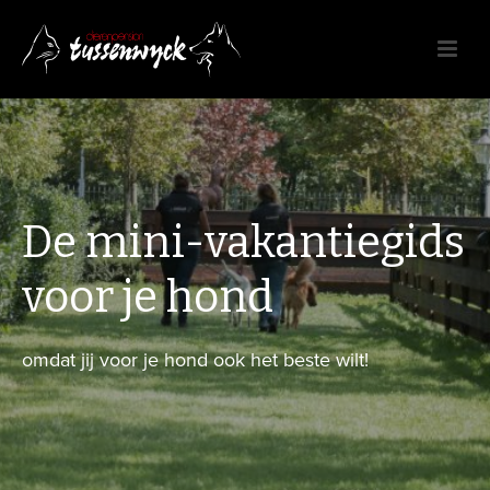
De mini-vakantiegids
voor je hond
omdat jij voor je hond ook het beste wilt!