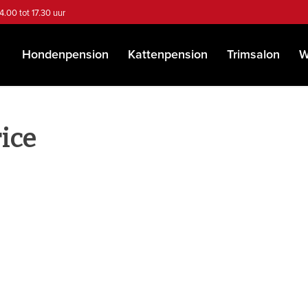
4.00 tot 17.30 uur
Hondenpension
Kattenpension
Trimsalon
W
ice