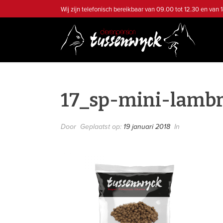
Wij zijn telefonisch bereikbaar van 09.00 tot 12.30 en van 1
17_sp-mini-lambr
Door
Geplaatst op:
19 januari 2018
In